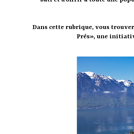
bâti et d’offrir à toute une po
Dans cette rubrique, vous trouver
Prés», une initiat