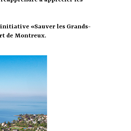
t réapprendre à apprécier les
’initiative «Sauver les Grands-
ert de Montreux.