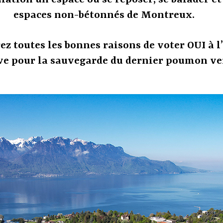
pulation un espace où se reposer, se balader e
espaces non-bétonnés de Montreux.
ez toutes les bonnes raisons de voter OUI à l
ive pour la sauvegarde du dernier poumon v